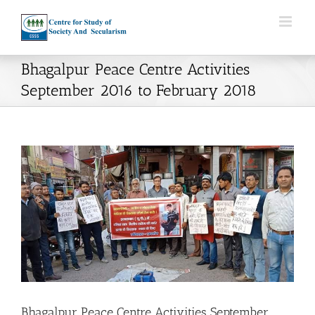
Skip
to
content
Bhagalpur Peace Centre Activities
September 2016 to February 2018
View
Larger
Image
Bhagalpur Peace Centre Activities September