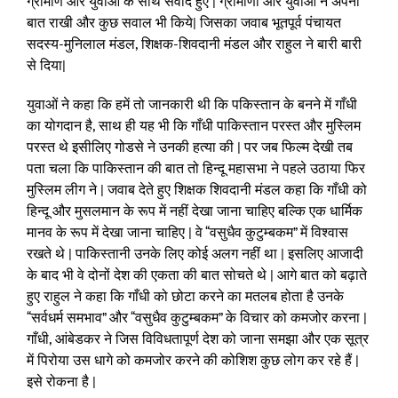
ग्रामीण और युवाओं के साथ संवाद हुए | ग्रामीणों और युवाओं ने अपनी
बात राखी और कुछ सवाल भी किये| जिसका जवाब भूतपूर्व पंचायत
सदस्य-मुनिलाल मंडल, शिक्षक-शिवदानी मंडल और राहुल ने बारी बारी
से दिया|
युवाओं ने कहा कि हमें तो जानकारी थी कि पकिस्तान के बनने में गाँधी
का योगदान है, साथ ही यह भी कि गाँधी पाकिस्तान परस्त और मुस्लिम
परस्त थे इसीलिए गोडसे ने उनकी हत्या की | पर जब फिल्म देखी तब
पता चला कि पाकिस्तान की बात तो हिन्दू महासभा ने पहले उठाया फिर
मुस्लिम लीग ने | जवाब देते हुए शिक्षक शिवदानी मंडल कहा कि गाँधी को
हिन्दू और मुसलमान के रूप में नहीं देखा जाना चाहिए बल्कि एक धार्मिक
मानव के रूप में देखा जाना चाहिए | वे “वसुधैव कुटुम्बकम” में विश्वास
रखते थे | पाकिस्तानी उनके लिए कोई अलग नहीं था | इसलिए आजादी
के बाद भी वे दोनों देश की एकता की बात सोचते थे | आगे बात को बढ़ाते
हुए राहुल ने कहा कि गाँधी को छोटा करने का मतलब होता है उनके
“सर्वधर्म समभाव” और “वसुधैव कुटुम्बकम” के विचार को कमजोर करना |
गाँधी, आंबेडकर ने जिस विविधतापूर्ण देश को जाना समझा और एक सूत्र
में पिरोया उस धागे को कमजोर करने की कोशिश कुछ लोग कर रहे हैं |
इसे रोकना है |