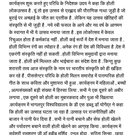
कार्यक्रम शुरू करते हुए परिधि के निदेशक उदय ने कहा कि होली
लोकउत्सव है . यूं तो इस उत्सव से प्रह्लाद की पौराणिक गाथा जुड़ी है जो
बुराई पर अच्छाई के जीत का प्रतीक है . लेकिन यह उत्सव खेतिहरों की
संस्कृति से भी जुड़ी है . नये रबी फसल के आने और नव वर्ष के आगमन
के स्वागत में भी ये उत्सव मनाया जाता है . इस लोकोत्सव में केवल
रिचुअल होता है कर्मकांड नहीं . होली कई रूपों में देश में मनाया जाता है .
होली विभिन्न रंगों का त्योहार है . अनेक रंग ही देश की विविधता है .देश में
एकरंगी संस्कृति नहीं हो सकती . होली विभिन्न समुदायों द्वारा मनाया
जाता है . होली हमें मिल्लत और भाईचारा का संदेश देता है . किन्तु कुछ
शरारती तत्व आज संस्कृति के नाम पर भारतीय संस्कृति को ही खंडित
कर रहे हैं . पीससेन्टर परिधि के होली मिलन समारोह में पारम्परिक होली
गीत के साथ कविता और मुशायरा भी हुआ . कार्यक्रम में महिलाओं , बच्चों
, अल्पसंख्यकों बड़ी संख्या में हिस्सा लिया . सभी ने एक दूसरे को अबीर
लगाया , एक दूसरे को होली का मुबारकवाद और पुआ भी खिलाया
.कार्यक्रम में भागलपुर विश्वविद्यालय के डी एस डब्लू डॉ योगेंद्र ने कहा
कि होली का उत्साह घटता जा रहा है .उत्साह पर राजनीतिज्ञों और
बाजार ने पानी फेर दिया है . सभी ने पानी बचाने और सेफ होली खेलने
और पर्यावरण बचाने वाली होली खेलने का आग्रह किया . कार्यक्रम में
सर्वश्री रामशरण जी डॉ हबीब मुर्शिद , एनुल होदा , सरिता सिन्हा , छाया