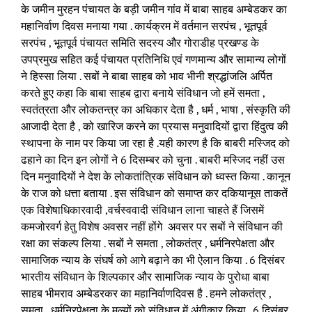
के जमीन मुरहन पंचायत के बड़ी जमीन गांव में बाबा साहब अम्बेडकर का
महानिर्वाण दिवस मनाया गया . कार्यक्रम में वर्तमान सरपंच , भूतपूर्व
सरपंच , भूतपूर्व पंचायत समिति सदस्य और गोराडीह प्रखण्ड के
उपप्रमुख सहित कई पंचायत प्रतिनिधि एवं गणमान्य और सामान्य लोगों
ने हिस्सा लिया . सबों ने बाबा साहब को भाव भीनी श्रद्धांजलि अर्पित
करते हुए कहा कि बाबा साहब द्वारा बनाये संविधान जो हमें समता ,
स्वतंत्रता और लोकतन्त्र का अधिकार देता है , धर्म , भाषा , संस्कृति की
आजादी देता है , को खारिज करने का प्रयास मनुवादियों द्वारा हिंदुत्व की
स्थापना के नाम पर किया जा रहा है .यही कारण है कि बाबरी मस्जिद को
ढहाने का दिन इन लोगों ने 6 दिसम्बर को चुना . बाबरी मस्जिद नहीं उस
दिन मनुवादियों ने देश के लोकतांत्रिक संविधान को ध्वस्त किया . कानून
के राज को धत्ता बताया . इस संविधान को समाप्त कर दकियानूस ताकतें
एक विशेषाधिकारवादी ,वर्चस्ववादी संविधान लाना चाहते हैं जिसमें
कमजोरवर्ग हेतु विशेष अवसर नहीं होंगे अवसर पर सबों ने संविधान की
रक्षा का संकल्प लिया . सबों ने समता , लोकतंत्र , धर्मनिरपेक्षता और
सामाजिक न्याय के संघर्ष को आगे बढ़ाने का भी ऐलान किया . 6 दिसंबर
भारतीय संविधान के शिल्पकार और सामाजिक न्याय के पुरोधा बाबा
साहब भीमराव अम्बेडरकर का महानिर्वाणदिवस है . हमने लोकतंत्र ,
समता , धर्मनिरपेक्षता के मूल्यों को संविधान में अंगीकार किया . 6 दिसंबर